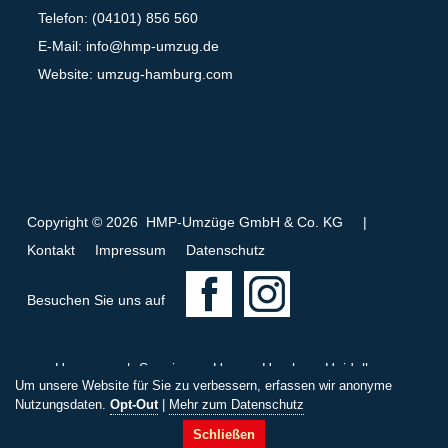
Telefon: (04101) 856 560
E-Mail:
info@hmp-umzug.de
Website: umzug-hamburg.com
Copyright © 2026 HMP-Umzüge GmbH & Co. KG
|
Kontakt
Impressum
Datenschutz
F
I
Besuchen Sie uns auf
a
n
c
s
Umzug nach Spanien
Umzug Hamburg Heidelberg
e
t
Um unsere Website für Sie zu verbessern, erfassen wir anonyme
Umzug Hamburg Wismar
b
a
Nutzungsdaten.
Opt-Out
|
Mehr zum Datenschutz
K
i
S
U
W
T
o
g
Schließen
o
n
t
m
h
o