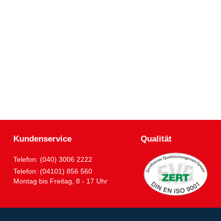
Kundenservice
Qualität
Telefon: (040) 3006 2222
Telefon: (04101) 856 560
Montag bis Freitag, 8 - 17 Uhr