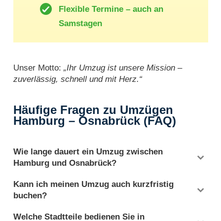
Flexible Termine – auch an
Samstagen
Unser Motto:
„Ihr Umzug ist unsere Mission –
zuverlässig, schnell und mit Herz.“
Häufige Fragen zu Umzügen
Hamburg – Osnabrück (FAQ)
Wie lange dauert ein Umzug zwischen
Hamburg und Osnabrück?
In der Regel dauert der Transport 1 Tag. Mit Be- und
Kann ich meinen Umzug auch kurzfristig
Entladen planen wir meist 1,5 bis 2 Tage ein.
buchen?
Ja, in vielen Fällen ist eine Terminvereinbarung
Welche Stadtteile bedienen Sie in
innerhalb weniger Tage möglich. Nutzen Sie unsere