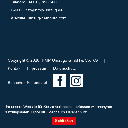
Telefon: (04101) 856 560
E-Mail:
info@hmp-umzug.de
Website: umzug-hamburg.com
Copyright © 2026 HMP-Umzüge GmbH & Co. KG
|
Kontakt
Impressum
Datenschutz
F
I
Besuchen Sie uns auf
a
n
c
s
Umzug Hamburg Frankfurt
Umzug Hamburg Lüneburg
e
t
Um unsere Website für Sie zu verbessern, erfassen wir anonyme
Umzug Hamburg-Nord
b
a
Nutzungsdaten.
Opt-Out
|
Mehr zum Datenschutz
K
i
S
U
W
T
o
g
Schließen
o
n
t
m
h
o
o
r