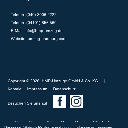
Telefon: (040) 3006 2222
Telefon: (04101) 856 560
E-Mail:
info@hmp-umzug.de
Website: umzug-hamburg.com
Copyright © 2026 HMP-Umzüge GmbH & Co. KG
|
Kontakt
Impressum
Datenschutz
F
I
Besuchen Sie uns auf
a
n
c
s
Umzug Hamburg Köln
Umzug Hamburg Wiesbaden
e
t
Um unsere Website für Sie zu verbessern, erfassen wir anonyme