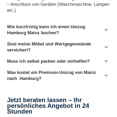
– Anschluss von Geräten (Waschmaschine, Lampen
etc.)
Wie kurzfristig kann ich einen Umzug
Hamburg Mainz buchen?
In der Regel benötigen wir ca. 7–10 Tage Vorlaufzeit.
Sind meine Möbel und Wertgegenstände
Express-Umzüge sind nach Absprache möglich.
versichert?
Verwenden SIe einfach unser Formular
Ja, Ihre Einrichtung ist bei uns standardmäßig mit
Umzugsanfrage.
Muss ich selbst packen oder mithelfen?
dem Zeitwert transportversichert – auch für
Nein. Wählen Sie unseren Full-Service, der umfasst
hochwertige Gegenstände. Ein Neuwertversicherung
Was kostet ein Premium-Umzug von Mainz
alle Schritte – Sie können sich komplett
ist gegen Aufpreis einfach möglich.
nach Hamburg?
zurücklehnen.
Je nach Umfang ca. ab 2.400 € (2-Zimmer-Wohnung,
50 qm, mit Full-Service). Nach einer kostenlosen
Beratung erhalten Sie ein Festpreisangebot.
Jetzt beraten lassen – Ihr
persönliches Angebot in 24
Stunden