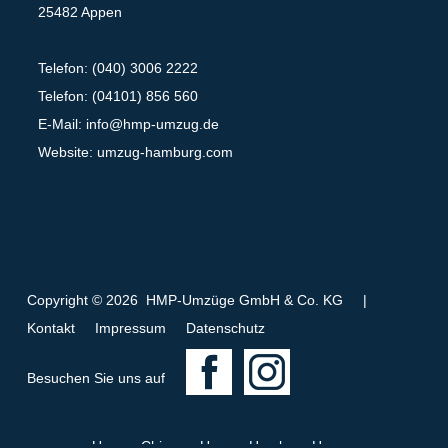
25482 Appen
Telefon: (040) 3006 2222
Telefon: (04101) 856 560
E-Mail:
info@hmp-umzug.de
Website: umzug-hamburg.com
Copyright © 2026 HMP-Umzüge GmbH & Co. KG
|
Kontakt
Impressum
Datenschutz
F
I
Besuchen Sie uns auf
a
n
c
s
Umzug China
Umzug Hamburg Husum
e
t