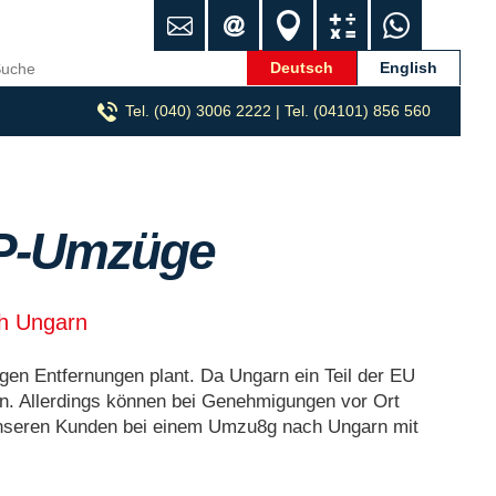
K
i
S
U
W
o
n
t
m
h
n
f
a
z
a
Deutsch
English
t
o
n
u
t
Tel. (040) 3006 2222 | Tel. (04101) 856 560
a
@
d
g
s
k
h
o
s
A
t
m
r
r
p
p
t
e
p
-
c
P-Umzüge
u
h
m
n
z
e
u
r
ch Ungarn
g
.
en Entfernungen plant. Da Ungarn ein Teil der EU
d
en. Allerdings können bei Genehmigungen vor Ort
e
 unseren Kunden bei einem Umzu8g nach Ungarn mit