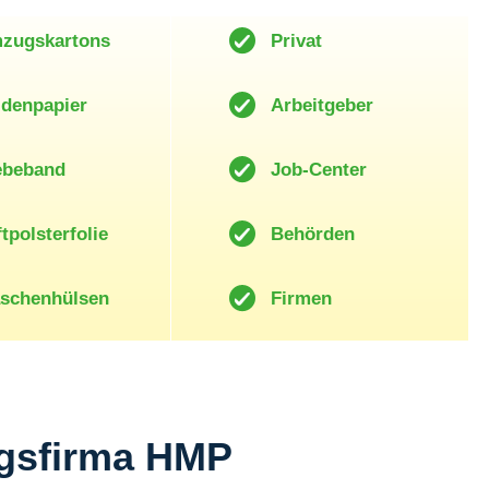
zugskartons
Privat
idenpapier
Arbeitgeber
ebeband
Job-Center
tpolsterfolie
Behörden
aschenhülsen
Firmen
gsfirma HMP