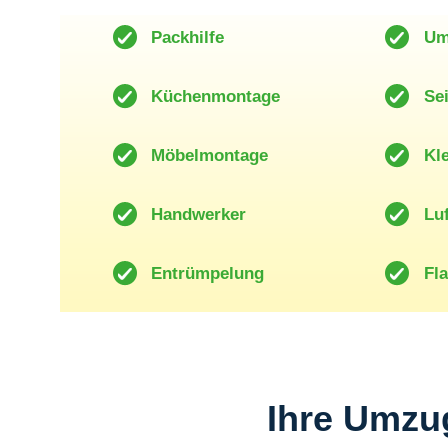
Packhilfe
Um
Küchenmontage
Se
Möbelmontage
Kl
Handwerker
Luf
Entrümpelung
Fl
Ihre Umzu