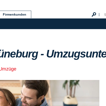
Firmenkunden
üneburg - Umzugsunt
P Umzüge