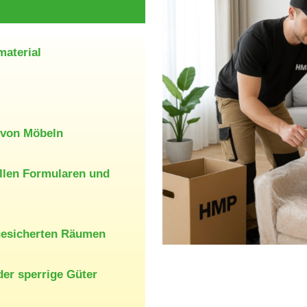
aterial
 von Möbeln
allen Formularen und
 gesicherten Räumen
der sperrige Güter