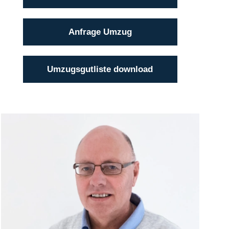
Anfrage Umzug
Umzugsgutliste download
Klaus Bätge
(04101) 856 56 - 12