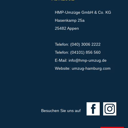
HMP-Umzüge GmbH & Co. KG
Hasenkamp 25a
25482 Appen
Telefon: (040) 3006 2222
Telefon: (04101) 856 560
E-Mail:
info@hmp-umzug.de
Website: umzug-hamburg.com
F
I
Besuchen Sie uns auf
a
n
c
s