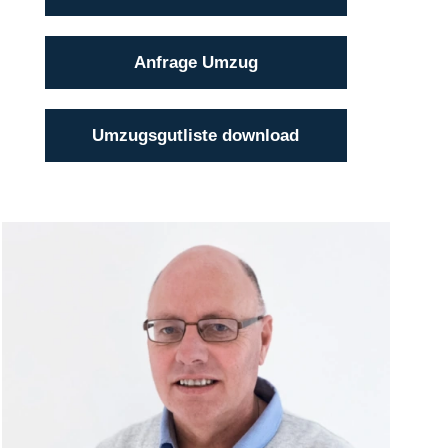
Anfrage Umzug
Umzugsgutliste download
Klaus Bätge
(04101) 856 56 - 12